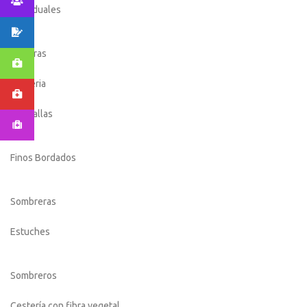
Individuales
Carteras
Cesteria
Chupallas
Finos Bordados
Sombreras
Estuches
Sombreros
Cestería con fibra vegetal