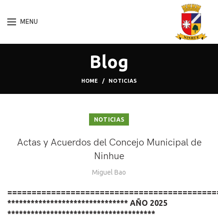
MENU
Blog
HOME
NOTICIAS
NOTICIAS
Actas y Acuerdos del Concejo Municipal de
Ninhue
Miguel Bao
===========================================
******************************* AÑO 2025
**************************************