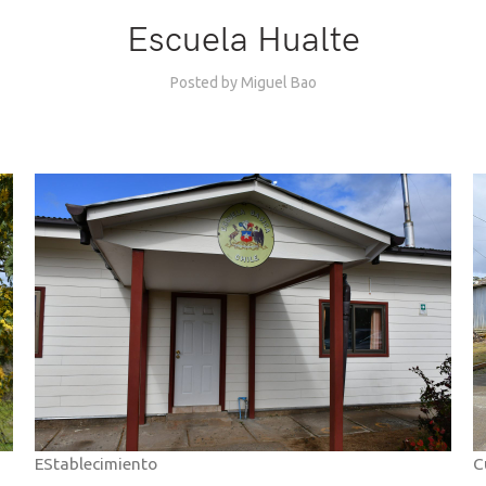
Escuela Hualte
Posted by
Miguel Bao
EStablecimiento
C