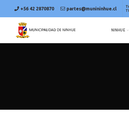
T
+56 42 2870870
partes@munininhue.cl
T
NINHUE