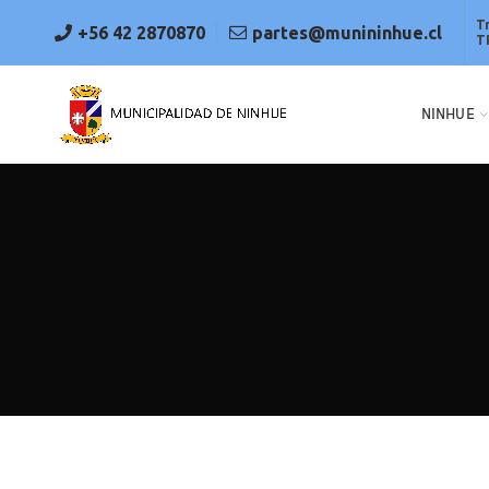
T
+56 42 2870870
partes@munininhue.cl
T
NINHUE