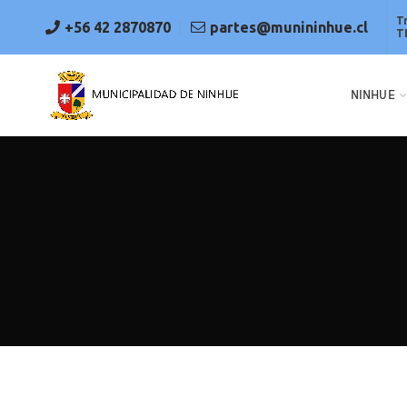
T
+56 42 2870870
partes@munininhue.cl
T
NINHUE