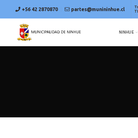
T
+56 42 2870870
partes@munininhue.cl
T
NINHUE