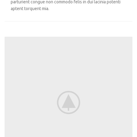
parturient congue non commodo felis in dui lacinia potenti
aptent torquent mia.