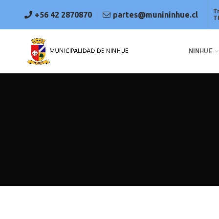
T
+56 42 2870870
partes@munininhue.cl
T
NINHUE