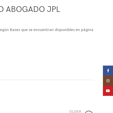
O ABOGADO JPL
según Bases que se encuentran disponibles en página
Face
Insta
YouT
OLDER